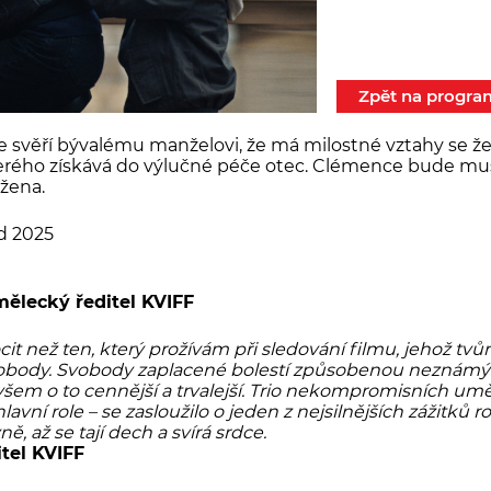
Zpět na progra
 svěří bývalému manželovi, že má milostné vztahy se žena
kterého získává do výlučné péče otec. Clémence bude mu
 žena.
d 2025
mělecký ředitel KVIFF
it než ten, který prožívám při sledování filmu, jehož tv
vobody. Svobody zaplacené bolestí způsobenou neznámým
ovšem o to cennější a trvalejší. Trio nekompromisních um
hlavní role – se zasloužilo o jeden z nejsilnějších zážitků 
ě, až se tají dech a svírá srdce.
tel KVIFF