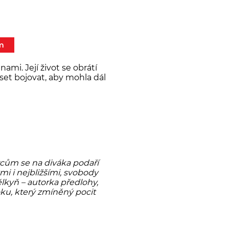
m
mi. Její život se obrátí
set bojovat, aby mohla dál
ůrcům se na diváka podaří
i i nejbližšími, svobody
ělkyň – autorka předlohy,
roku, který zmíněný pocit