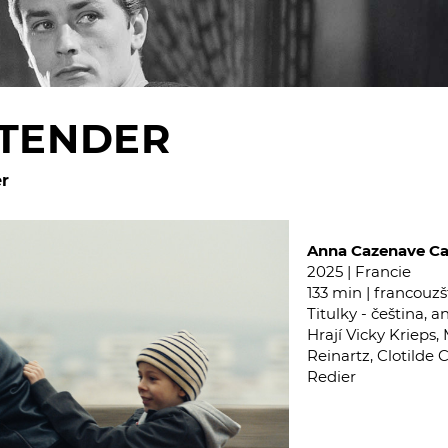
 TENDER
r
Anna Cazenave C
2025 | Francie
133 min | francouzš
Titulky - čeština, a
Hrají Vicky Krieps,
Reinartz, Clotilde 
Redier