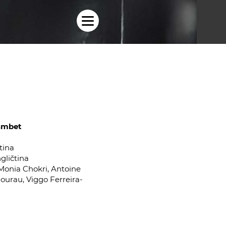
ambet
tina
ngličtina
 Monia Chokri, Antoine
Courau, Viggo Ferreira-