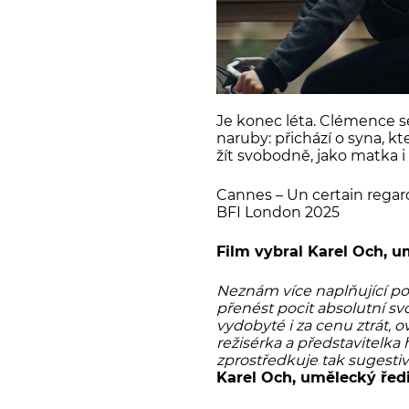
Je konec léta. Clémence se
naruby: přichází o syna, 
žít svobodně, jako matka i
Cannes – Un certain regar
BFI London 2025
Film vybral Karel Och, u
Neznám více naplňující poc
přenést pocit absolutní s
vydobyté i za cenu ztrát, 
režisérka a představitelka 
zprostředkuje tak sugestivn
Karel Och, umělecký ředi