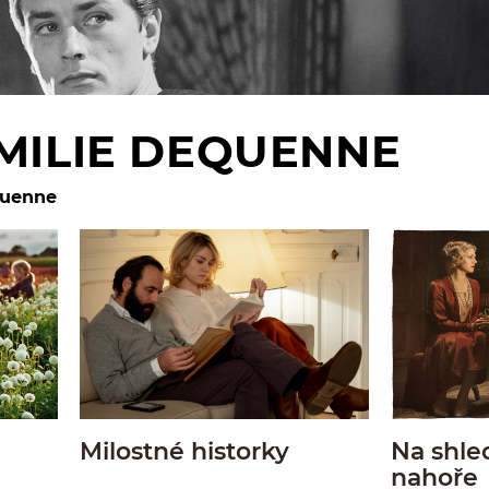
MILIE DEQUENNE
quenne
Milostné historky
Na shle
nahoře