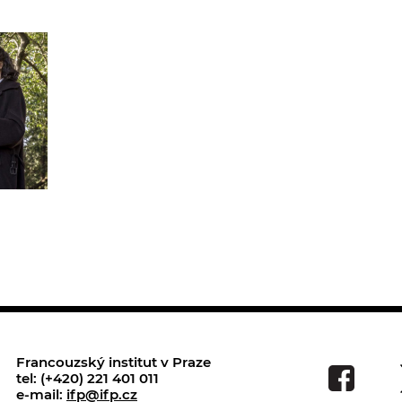
Francouzský institut v Praze
tel: (+420) 221 401 011
e-mail:
ifp@ifp.cz