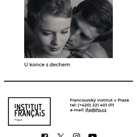
U konce s dechem
Francouzský institut v Praze
tel: (+420) 221 401 011
e-mail:
ifp@ifp.cz