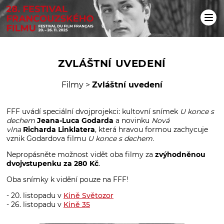
ZVLÁŠTNÍ UVEDENÍ
Filmy
>
Zvláštní uvedení
FFF uvádí speciální dvojprojekci: kultovní snímek
U konce s
dechem
Jeana-Luca Godarda
a novinku
Nová
vlna
Richarda Linklatera
, která hravou formou zachycuje
vznik Godardova filmu
U konce s dechem.
Nepropásněte možnost vidět oba filmy za
zvýhodněnou
dvojvstupenku za 280 Kč
.
Oba snímky k vidění pouze na FFF!
- 20. listopadu v
Kině Světozor
- 26. listopadu v
Kině 35