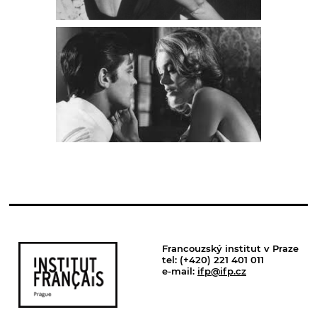
Francouzský institut v Praze
tel: (+420) 221 401 011
e-mail:
ifp@ifp.cz