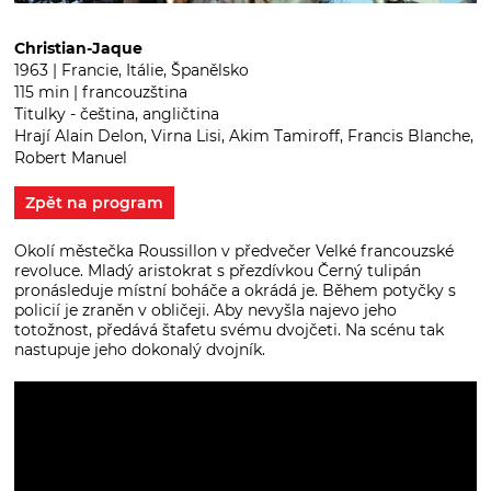
Christian-Jaque
1963 | Francie, Itálie, Španělsko
115 min | francouzština
Titulky - čeština, angličtina
Hrají Alain Delon, Virna Lisi, Akim Tamiroff, Francis Blanche,
Robert Manuel
Zpět na program
Okolí městečka Roussillon v předvečer Velké francouzské
revoluce. Mladý aristokrat s přezdívkou Černý tulipán
pronásleduje místní boháče a okrádá je. Během potyčky s
policií je zraněn v obličeji. Aby nevyšla najevo jeho
totožnost, předává štafetu svému dvojčeti. Na scénu tak
nastupuje jeho dokonalý dvojník.