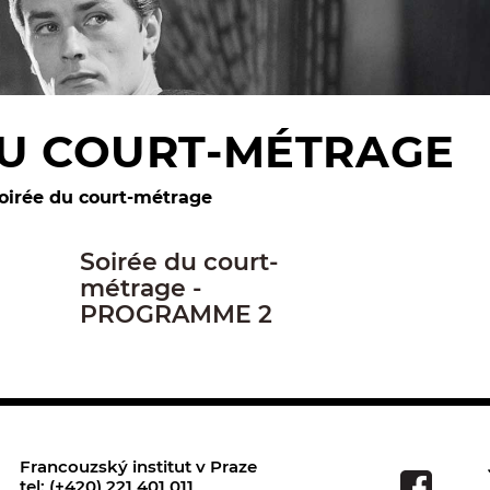
DU COURT-MÉTRAGE
oirée du court-métrage
Soirée du court-
métrage -
PROGRAMME 2
Francouzský institut v Praze
tel: (+420) 221 401 011