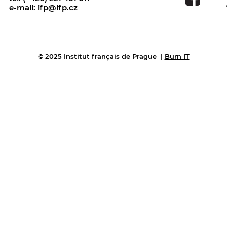
e-mail:
ifp@ifp.cz
© 2025 Institut français de Prague
|
Burn IT