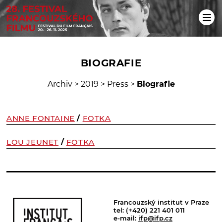
BIOGRAFIE
Archiv
>
2019
>
Press
>
Biografie
ANNE FONTAINE
/
FOTKA
LOU JEUNET
/
FOTKA
Francouzský institut v Praze
tel: (+420) 221 401 011
e-mail:
ifp@ifp.cz