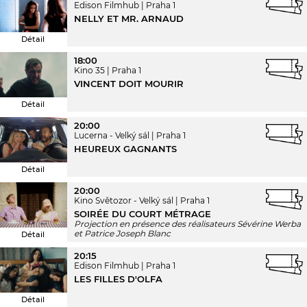
Edison Filmhub
Praha 1
NELLY ET MR. ARNAUD
Détail
18:00
Kino 35
Praha 1
VINCENT DOIT MOURIR
Détail
20:00
Lucerna - Velký sál
Praha 1
HEUREUX GAGNANTS
Détail
20:00
Kino Světozor - Velký sál
Praha 1
SOIRÉE DU COURT MÉTRAGE
Projection en présence des réalisateurs Sévérine Werba
et Patrice Joseph Blanc
Détail
20:15
Edison Filmhub
Praha 1
LES FILLES D'OLFA
Détail