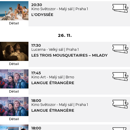
20:30
Kino Světozor - Malý sál
Praha 1
L'ODYSSÉE
Détail
26. 11.
17:30
Lucerna - Velký sál
Praha 1
LES TROIS MOUSQUETAIRES – MILADY
Détail
17:45
Kino Art - Malý sál
Brno
LANGUE ÉTRANGÈRE
Détail
18:00
Kino Světozor - Malý sál
Praha 1
LANGUE ÉTRANGÈRE
Détail
18:00