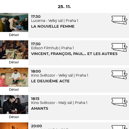
25. 11.
17:30
Lucerna - Velký sál
Praha 1
LA NOUVELLE FEMME
Détail
17:30
Edison Filmhub
Praha 1
VINCENT, FRANÇOIS, PAUL... ET LES AUTRES
Détail
18:00
Kino Světozor - Velký sál
Praha 1
LE DEUXIÈME ACTE
Détail
18:15
Kino Světozor - Malý sál
Praha 1
AMANTS
Détail
20:00