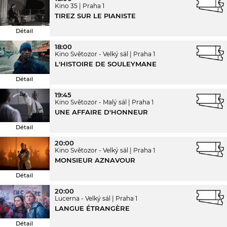
Kino 35
Praha 1
TIREZ SUR LE PIANISTE
Détail
18:00
Kino Světozor - Velký sál
Praha 1
L'HISTOIRE DE SOULEYMANE
Détail
19:45
Kino Světozor - Malý sál
Praha 1
UNE AFFAIRE D'HONNEUR
Détail
20:00
Kino Světozor - Velký sál
Praha 1
MONSIEUR AZNAVOUR
Détail
20:00
Lucerna - Velký sál
Praha 1
LANGUE ÉTRANGÈRE
Détail