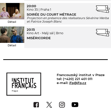
20:00
Kino 35
Praha 1
SOIRÉE DU COURT MÉTRAGE
Projection en présence des réalisateurs Sévérine Werba
et Patrice Joseph Blanc
Détail
20:15
Kino Art - Malý sál
Brno
MISÉRICORDE
Détail
Francouzský institut v Praze
tel: (+420) 221 401 011
e-mail:
ifp@ifp.cz