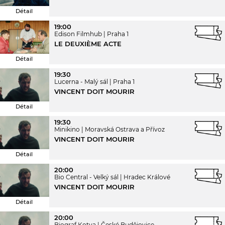
Détail
19:00
Edison Filmhub
Praha 1
LE DEUXIÈME ACTE
Détail
19:30
Lucerna - Malý sál
Praha 1
VINCENT DOIT MOURIR
Détail
19:30
Minikino
Moravská Ostrava a Přívoz
VINCENT DOIT MOURIR
Détail
20:00
Bio Central - Velký sál
Hradec Králové
VINCENT DOIT MOURIR
Détail
20:00
Biograf Kotva
České Budějovice