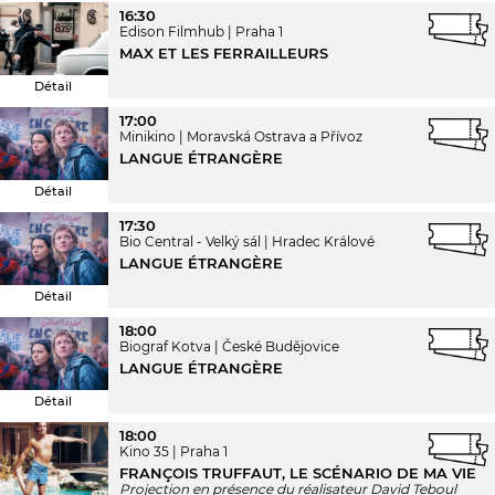
16:30
Edison Filmhub
Praha 1
MAX ET LES FERRAILLEURS
Détail
17:00
Minikino
Moravská Ostrava a Přívoz
LANGUE ÉTRANGÈRE
Détail
17:30
Bio Central - Velký sál
Hradec Králové
LANGUE ÉTRANGÈRE
Détail
18:00
Biograf Kotva
České Budějovice
LANGUE ÉTRANGÈRE
Détail
18:00
Kino 35
Praha 1
FRANÇOIS TRUFFAUT, LE SCÉNARIO DE MA VIE
Projection en présence du réalisateur David Teboul