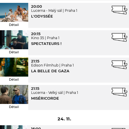
20:00
Lucerna - Malý sál
Praha 1
L'ODYSSÉE
Détail
20:15
Kino 35
Praha 1
SPECTATEURS !
Détail
21:15
Edison Filmhub
Praha 1
LA BELLE DE GAZA
Détail
21:15
Lucerna - Velký sál
Praha 1
MISÉRICORDE
Détail
24. 11.
16:00