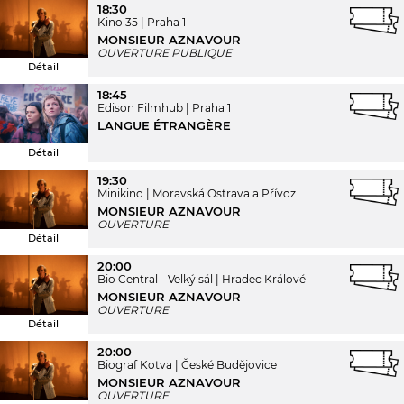
18:30
Kino 35
Praha 1
MONSIEUR AZNAVOUR
OUVERTURE PUBLIQUE
Détail
18:45
Edison Filmhub
Praha 1
LANGUE ÉTRANGÈRE
Détail
19:30
Minikino
Moravská Ostrava a Přívoz
MONSIEUR AZNAVOUR
OUVERTURE
Détail
20:00
Bio Central - Velký sál
Hradec Králové
MONSIEUR AZNAVOUR
OUVERTURE
Détail
20:00
Biograf Kotva
České Budějovice
MONSIEUR AZNAVOUR
OUVERTURE