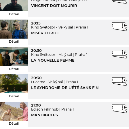
VINCENT DOIT MOURIR
Détail
20:15
Kino Světozor - Velký sál
Praha 1
MISÉRICORDE
Détail
20:30
Kino Světozor - Malý sál
Praha 1
LA NOUVELLE FEMME
Détail
20:30
Lucerna - Velký sál
Praha 1
LE SYNDROME DE L'ÉTÉ SANS FIN
Détail
21:00
Edison Filmhub
Praha 1
MANDIBULES
Détail