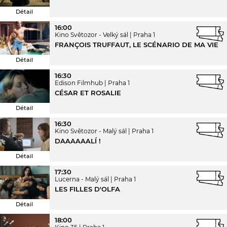
Détail
16:00
Kino Světozor - Velký sál
Praha 1
FRANÇOIS TRUFFAUT, LE SCÉNARIO DE MA VIE
Détail
16:30
Edison Filmhub
Praha 1
CÉSAR ET ROSALIE
Détail
16:30
Kino Světozor - Malý sál
Praha 1
DAAAAAALÍ !
Détail
17:30
Lucerna - Malý sál
Praha 1
LES FILLES D'OLFA
Détail
18:00