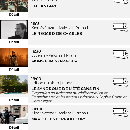
Kino 35
Praha 1
EN FANFARE
Détail
18:15
Kino Světozor - Malý sál
Praha 1
LE REGARD DE CHARLES
Détail
18:30
Lucerna - Velký sál
Praha 1
MONSIEUR AZNAVOUR
Détail
19:00
Edison Filmhub
Praha 1
LE SYNDROME DE L'ÉTÉ SANS FIN
Projection en présence du réalisateur Kaveh
Daneshmand et les acteurs principaux Sophie Colon et
Détail
Gem Deger
20:00
Kino Světozor - Malý sál
Praha 1
MAX ET LES FERRAILLEURS
Détail