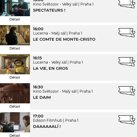
Kino Světozor - Velký sál
Praha 1
SPECTATEURS !
Détail
16:00
Lucerna - Malý sál
Praha 1
LE COMTE DE MONTE-CRISTO
Détail
16:15
Lucerna - Velký sál
Praha 1
LA VIE, EN GROS
Détail
16:30
Kino Světozor - Malý sál
Praha 1
LE DAIM
Détail
17:00
Edison Filmhub
Praha 1
DAAAAAALÍ !
Détail