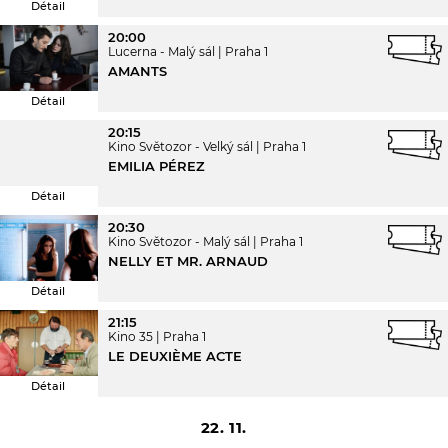
Détail
20:00
Lucerna - Malý sál
Praha 1
AMANTS
Détail
20:15
Kino Světozor - Velký sál
Praha 1
EMILIA PÉREZ
Détail
20:30
Kino Světozor - Malý sál
Praha 1
NELLY ET MR. ARNAUD
Détail
21:15
Kino 35
Praha 1
LE DEUXIÈME ACTE
Détail
22. 11.