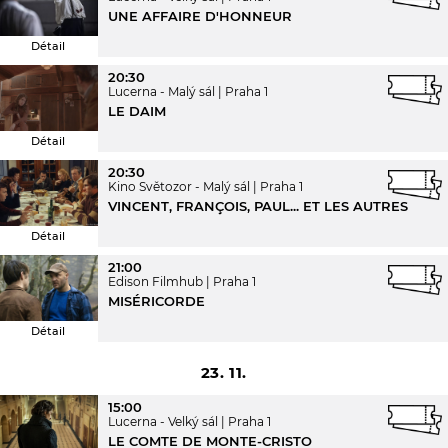
UNE AFFAIRE D'HONNEUR
Détail
20:30
Lucerna - Malý sál
Praha 1
LE DAIM
Détail
20:30
Kino Světozor - Malý sál
Praha 1
VINCENT, FRANÇOIS, PAUL... ET LES AUTRES
Détail
21:00
Edison Filmhub
Praha 1
MISÉRICORDE
Détail
23. 11.
15:00
Lucerna - Velký sál
Praha 1
LE COMTE DE MONTE-CRISTO