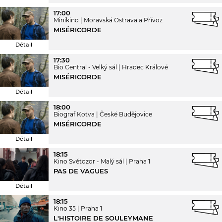
17:00
Minikino
Moravská Ostrava a Přívoz
MISÉRICORDE
Détail
17:30
Bio Central - Velký sál
Hradec Králové
MISÉRICORDE
Détail
18:00
Biograf Kotva
České Budějovice
MISÉRICORDE
Détail
18:15
Kino Světozor - Malý sál
Praha 1
PAS DE VAGUES
Détail
18:15
Kino 35
Praha 1
L'HISTOIRE DE SOULEYMANE