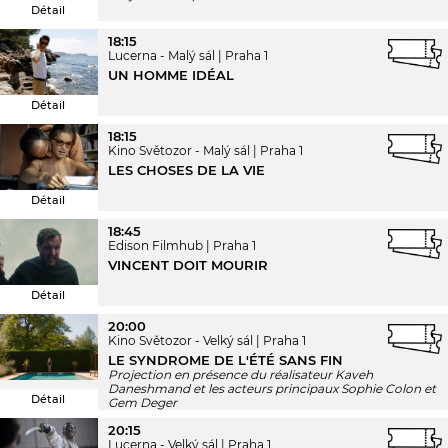
Détail
18:15
Lucerna - Malý sál
Praha 1
UN HOMME IDÉAL
Détail
18:15
Kino Světozor - Malý sál
Praha 1
LES CHOSES DE LA VIE
Détail
18:45
Edison Filmhub
Praha 1
VINCENT DOIT MOURIR
Détail
20:00
Kino Světozor - Velký sál
Praha 1
LE SYNDROME DE L'ÉTÉ SANS FIN
Projection en présence du réalisateur Kaveh
Daneshmand et les acteurs principaux Sophie Colon et
Détail
Gem Deger
20:15
Lucerna - Velký sál
Praha 1