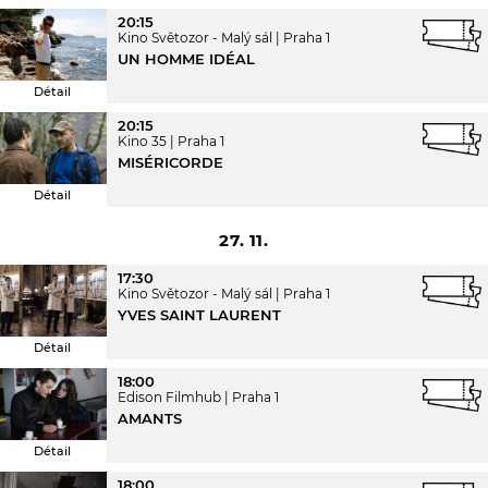
20:15
Kino Světozor - Malý sál
Praha 1
UN HOMME IDÉAL
Détail
20:15
Kino 35
Praha 1
MISÉRICORDE
Détail
27. 11.
17:30
Kino Světozor - Malý sál
Praha 1
YVES SAINT LAURENT
Détail
18:00
Edison Filmhub
Praha 1
AMANTS
Détail
18:00