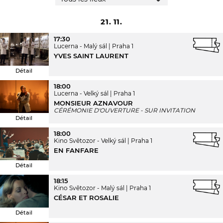
21. 11.
17:30
Lucerna - Malý sál
Praha 1
YVES SAINT LAURENT
Détail
18:00
Lucerna - Velký sál
Praha 1
MONSIEUR AZNAVOUR
CÉRÉMONIE D'OUVERTURE - SUR INVITATION
Détail
18:00
Kino Světozor - Velký sál
Praha 1
EN FANFARE
Détail
18:15
Kino Světozor - Malý sál
Praha 1
CÉSAR ET ROSALIE
Détail