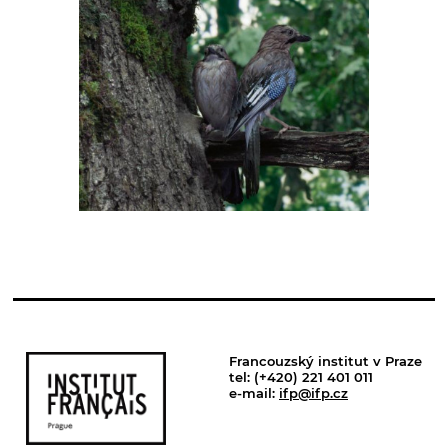
Francouzský institut v Praze
tel: (+420) 221 401 011
e-mail:
ifp@ifp.cz