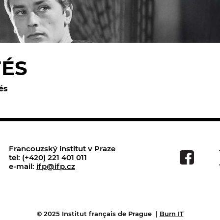
TÉS
és
Francouzský institut v Praze
tel: (+420) 221 401 011
e-mail:
ifp@ifp.cz
© 2025 Institut français de Prague
|
Burn IT