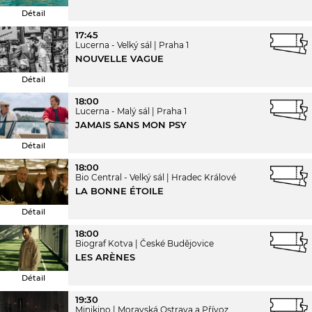
Détail
17:45
Lucerna - Velký sál
Praha 1
NOUVELLE VAGUE
Détail
18:00
Lucerna - Malý sál
Praha 1
JAMAIS SANS MON PSY
Détail
18:00
Bio Central - Velký sál
Hradec Králové
LA BONNE ÉTOILE
Détail
18:00
Biograf Kotva
České Budějovice
LES ARÈNES
Détail
19:30
Minikino
Moravská Ostrava a Přívoz