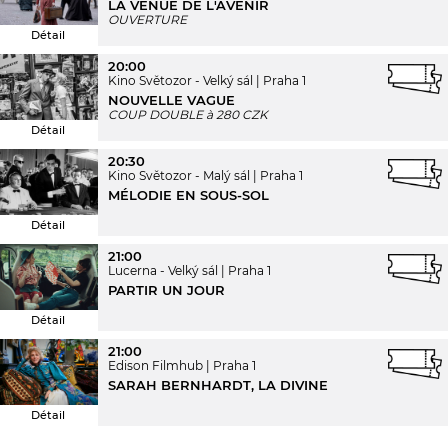
LA VENUE DE L'AVENIR
OUVERTURE
Détail
20:00
Kino Světozor - Velký sál
Praha 1
NOUVELLE VAGUE
COUP DOUBLE à 280 CZK
Détail
20:30
Kino Světozor - Malý sál
Praha 1
MÉLODIE EN SOUS-SOL
Détail
21:00
Lucerna - Velký sál
Praha 1
PARTIR UN JOUR
Détail
21:00
Edison Filmhub
Praha 1
SARAH BERNHARDT, LA DIVINE
Détail