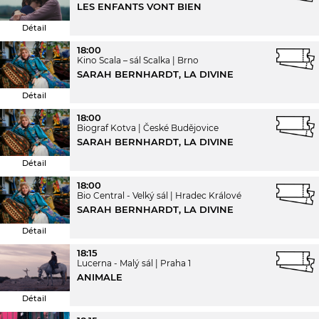
LES ENFANTS VONT BIEN
Détail
18:00
Kino Scala – sál Scalka
Brno
SARAH BERNHARDT, LA DIVINE
Détail
18:00
Biograf Kotva
České Budějovice
SARAH BERNHARDT, LA DIVINE
Détail
18:00
Bio Central - Velký sál
Hradec Králové
SARAH BERNHARDT, LA DIVINE
Détail
18:15
Lucerna - Malý sál
Praha 1
ANIMALE
Détail