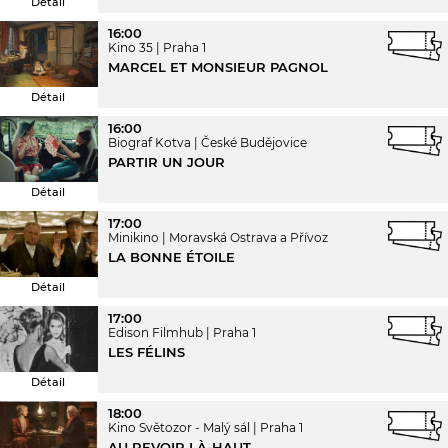
Détail
16:00
Kino 35
Praha 1
MARCEL ET MONSIEUR PAGNOL
Détail
16:00
Biograf Kotva
České Budějovice
PARTIR UN JOUR
Détail
17:00
Minikino
Moravská Ostrava a Přívoz
LA BONNE ÉTOILE
Détail
17:00
Edison Filmhub
Praha 1
LES FÉLINS
Détail
18:00
Kino Světozor - Malý sál
Praha 1
AU REVOIR LÀ-HAUT