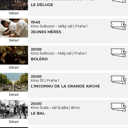
LE DÉLUGE
Détail
19:45
Kino Světozor - Velký sál
Praha 1
JEUNES MÈRES
Détail
20:00
Kino Světozor - Malý sál
Praha 1
BOLÉRO
Détail
20:00
Kino 35
Praha 1
L'INCONNU DE LA GRANDE ARCHE
Détail
20:00
Kino Scala – sál Scalka
Brno
LE BAL
Détail