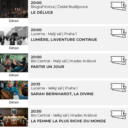
20:00
Biograf Kotva
České Budějovice
LE DÉLUGE
Détail
20:00
Lucerna - Malý sál
Praha 1
LUMIÈRE, L'AVENTURE CONTINUE
Détail
20:00
Bio Central - Malý sál
Hradec Králové
PARTIR UN JOUR
Détail
20:15
Lucerna - Velký sál
Praha 1
SARAH BERNHARDT, LA DIVINE
Détail
20:30
Bio Central - Velký sál
Hradec Králové
LA FEMME LA PLUS RICHE DU MONDE