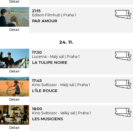
Détail
21:15
Edison Filmhub
Praha 1
PAR AMOUR
Détail
24. 11.
17:30
Lucerna - Malý sál
Praha 1
LA TULIPE NOIRE
Détail
17:45
Kino Světozor - Malý sál
Praha 1
L'ÎLE ROUGE
Détail
18:00
Kino Světozor - Velký sál
Praha 1
LES MUSICIENS
Détail