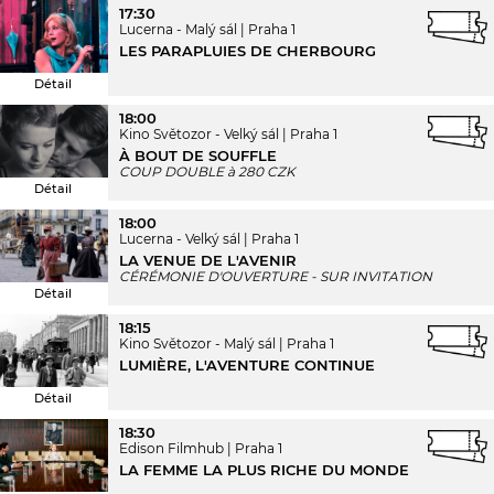
17:30
Lucerna - Malý sál
Praha 1
LES PARAPLUIES DE CHERBOURG
Détail
18:00
Kino Světozor - Velký sál
Praha 1
À BOUT DE SOUFFLE
COUP DOUBLE à 280 CZK
Détail
18:00
Lucerna - Velký sál
Praha 1
LA VENUE DE L'AVENIR
CÉRÉMONIE D'OUVERTURE - SUR INVITATION
Détail
18:15
Kino Světozor - Malý sál
Praha 1
LUMIÈRE, L'AVENTURE CONTINUE
Détail
18:30
Edison Filmhub
Praha 1
LA FEMME LA PLUS RICHE DU MONDE