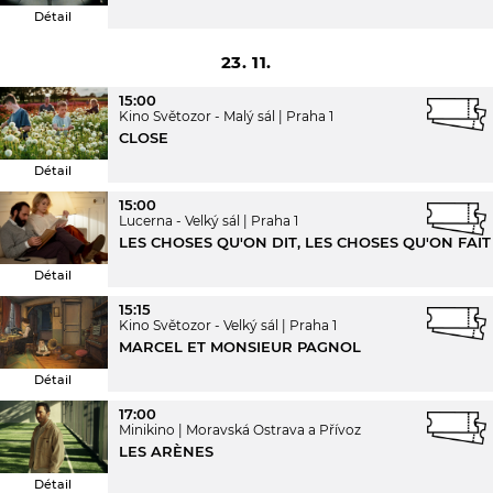
Détail
23. 11.
15:00
Kino Světozor - Malý sál
Praha 1
CLOSE
Détail
15:00
Lucerna - Velký sál
Praha 1
LES CHOSES QU'ON DIT, LES CHOSES QU'ON FAIT
Détail
15:15
Kino Světozor - Velký sál
Praha 1
MARCEL ET MONSIEUR PAGNOL
Détail
17:00
Minikino
Moravská Ostrava a Přívoz
LES ARÈNES
Détail