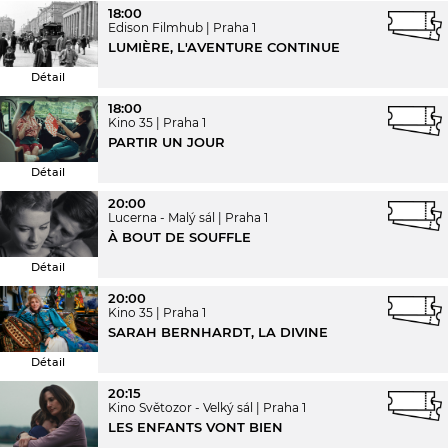
18:00
Edison Filmhub
Praha 1
LUMIÈRE, L'AVENTURE CONTINUE
Détail
18:00
Kino 35
Praha 1
PARTIR UN JOUR
Détail
20:00
Lucerna - Malý sál
Praha 1
À BOUT DE SOUFFLE
Détail
20:00
Kino 35
Praha 1
SARAH BERNHARDT, LA DIVINE
Détail
20:15
Kino Světozor - Velký sál
Praha 1
LES ENFANTS VONT BIEN