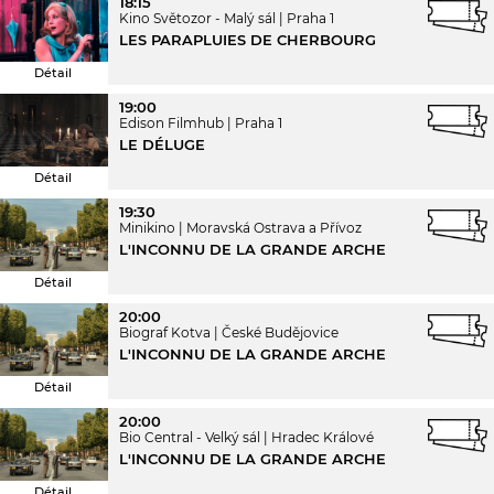
18:15
Kino Světozor - Malý sál
Praha 1
LES PARAPLUIES DE CHERBOURG
Détail
19:00
Edison Filmhub
Praha 1
LE DÉLUGE
Détail
19:30
Minikino
Moravská Ostrava a Přívoz
L'INCONNU DE LA GRANDE ARCHE
Détail
20:00
Biograf Kotva
České Budějovice
L'INCONNU DE LA GRANDE ARCHE
Détail
20:00
Bio Central - Velký sál
Hradec Králové
L'INCONNU DE LA GRANDE ARCHE
Détail