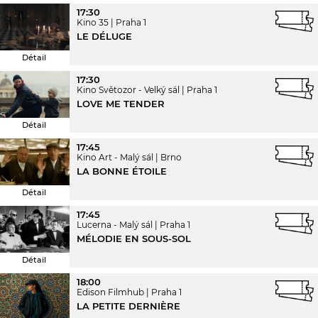
17:30
Kino 35
Praha 1
LE DÉLUGE
Détail
17:30
Kino Světozor - Velký sál
Praha 1
LOVE ME TENDER
Détail
17:45
Kino Art - Malý sál
Brno
LA BONNE ÉTOILE
Détail
17:45
Lucerna - Malý sál
Praha 1
MÉLODIE EN SOUS-SOL
Détail
18:00
Edison Filmhub
Praha 1
LA PETITE DERNIÈRE