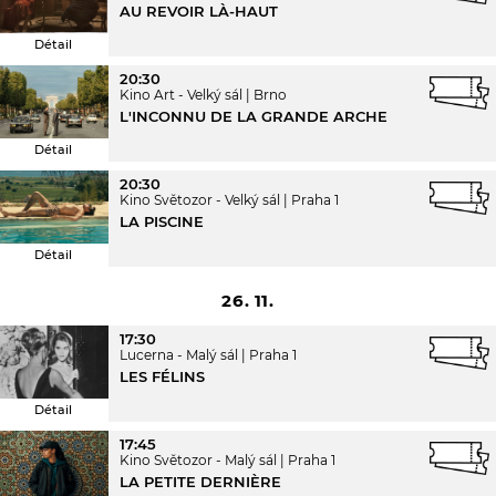
AU REVOIR LÀ-HAUT
Détail
20:30
Kino Art - Velký sál
Brno
L'INCONNU DE LA GRANDE ARCHE
Détail
20:30
Kino Světozor - Velký sál
Praha 1
LA PISCINE
Détail
26. 11.
17:30
Lucerna - Malý sál
Praha 1
LES FÉLINS
Détail
17:45
Kino Světozor - Malý sál
Praha 1
LA PETITE DERNIÈRE