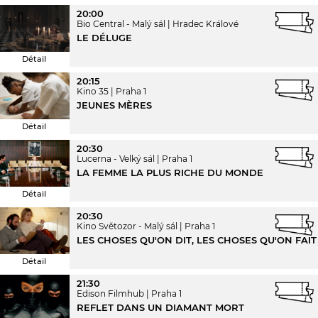
20:00
Bio Central - Malý sál
Hradec Králové
LE DÉLUGE
Détail
20:15
Kino 35
Praha 1
JEUNES MÈRES
Détail
20:30
Lucerna - Velký sál
Praha 1
LA FEMME LA PLUS RICHE DU MONDE
Détail
20:30
Kino Světozor - Malý sál
Praha 1
LES CHOSES QU'ON DIT, LES CHOSES QU'ON FAIT
Détail
21:30
Edison Filmhub
Praha 1
REFLET DANS UN DIAMANT MORT