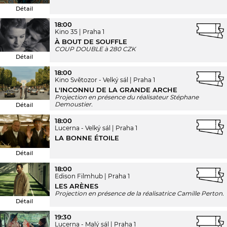
Détail
18:00
Kino 35
Praha 1
À BOUT DE SOUFFLE
COUP DOUBLE à 280 CZK
Détail
18:00
Kino Světozor - Velký sál
Praha 1
L'INCONNU DE LA GRANDE ARCHE
Projection en présence du réalisateur Stéphane
Demoustier.
Détail
18:00
Lucerna - Velký sál
Praha 1
LA BONNE ÉTOILE
Détail
18:00
Edison Filmhub
Praha 1
LES ARÈNES
Projection en présence de la réalisatrice Camille Perton.
Détail
19:30
Lucerna - Malý sál
Praha 1