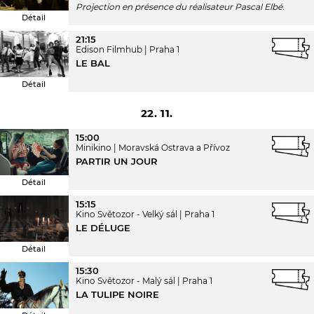
Projection en présence du réalisateur Pascal Elbé.
Détail
21:15
Edison Filmhub
Praha 1
LE BAL
Détail
22. 11.
15:00
Minikino
Moravská Ostrava a Přívoz
PARTIR UN JOUR
Détail
15:15
Kino Světozor - Velký sál
Praha 1
LE DÉLUGE
Détail
15:30
Kino Světozor - Malý sál
Praha 1
LA TULIPE NOIRE