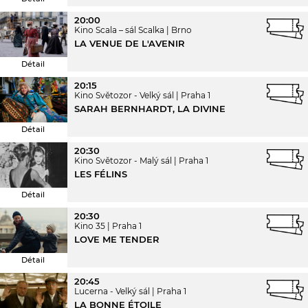
20:00
Kino Scala – sál Scalka
Brno
LA VENUE DE L'AVENIR
Détail
20:15
Kino Světozor - Velký sál
Praha 1
SARAH BERNHARDT, LA DIVINE
Détail
20:30
Kino Světozor - Malý sál
Praha 1
LES FÉLINS
Détail
20:30
Kino 35
Praha 1
LOVE ME TENDER
Détail
20:45
Lucerna - Velký sál
Praha 1
LA BONNE ÉTOILE