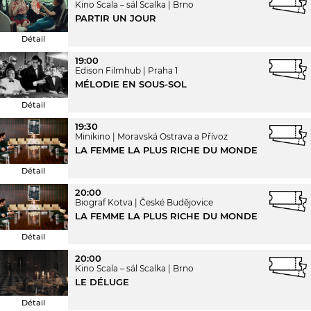
Kino Scala – sál Scalka
Brno
PARTIR UN JOUR
Détail
19:00
Edison Filmhub
Praha 1
MÉLODIE EN SOUS-SOL
Détail
19:30
Minikino
Moravská Ostrava a Přívoz
LA FEMME LA PLUS RICHE DU MONDE
Détail
20:00
Biograf Kotva
České Budějovice
LA FEMME LA PLUS RICHE DU MONDE
Détail
20:00
Kino Scala – sál Scalka
Brno
LE DÉLUGE
Détail