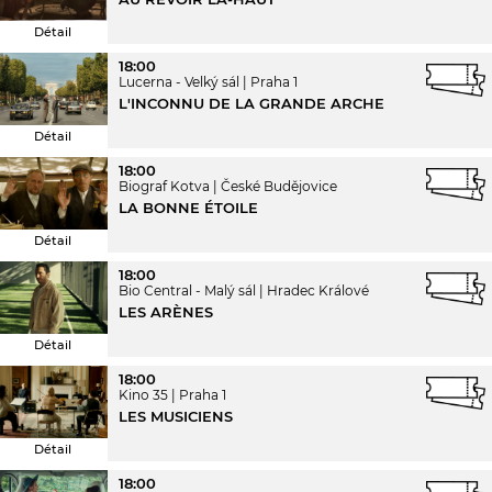
Détail
18:00
Lucerna - Velký sál
Praha 1
L'INCONNU DE LA GRANDE ARCHE
Détail
18:00
Biograf Kotva
České Budějovice
LA BONNE ÉTOILE
Détail
18:00
Bio Central - Malý sál
Hradec Králové
LES ARÈNES
Détail
18:00
Kino 35
Praha 1
LES MUSICIENS
Détail
18:00