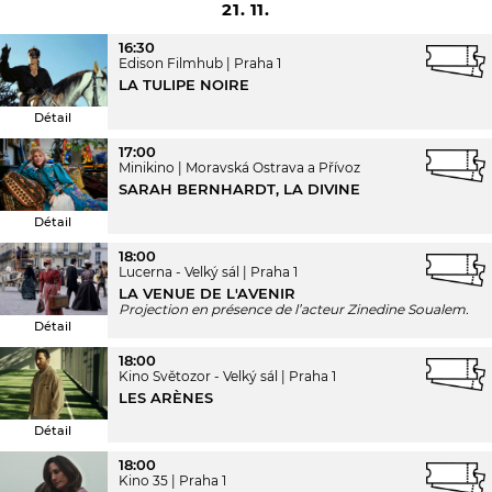
21. 11.
16:30
Edison Filmhub
Praha 1
LA TULIPE NOIRE
Détail
17:00
Minikino
Moravská Ostrava a Přívoz
SARAH BERNHARDT, LA DIVINE
Détail
18:00
Lucerna - Velký sál
Praha 1
LA VENUE DE L'AVENIR
Projection en présence de l’acteur Zinedine Soualem.
Détail
18:00
Kino Světozor - Velký sál
Praha 1
LES ARÈNES
Détail
18:00
Kino 35
Praha 1