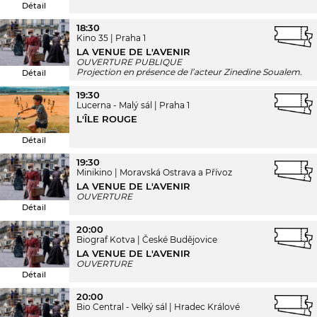
Détail
18:30
Kino 35
Praha 1
LA VENUE DE L'AVENIR
OUVERTURE PUBLIQUE
Projection en présence de l’acteur Zinedine Soualem.
Détail
19:30
Lucerna - Malý sál
Praha 1
L'ÎLE ROUGE
Détail
19:30
Minikino
Moravská Ostrava a Přívoz
LA VENUE DE L'AVENIR
OUVERTURE
Détail
20:00
Biograf Kotva
České Budějovice
LA VENUE DE L'AVENIR
OUVERTURE
Détail
20:00
Bio Central - Velký sál
Hradec Králové