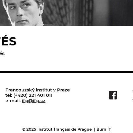
TÉS
és
Francouzský institut v Praze
tel: (+420) 221 401 011
e-mail:
ifp@ifp.cz
© 2025 Institut français de Prague
|
Burn IT