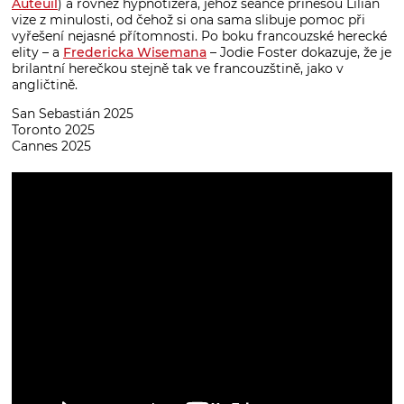
Auteuil
) a rovněž hypnotizéra, jehož seance přinesou Lilian
vize z minulosti, od čehož si ona sama slibuje pomoc při
vyřešení nejasné přítomnosti. Po boku francouzské herecké
elity – a
Fredericka Wisemana
– Jodie Foster dokazuje, že je
brilantní herečkou stejně tak ve francouzštině, jako v
angličtině.
San Sebastián 2025
Toronto 2025
Cannes 2025