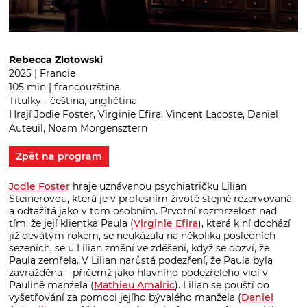
Rebecca Zlotowski
2025 | Francie
105 min | francouzština
Titulky - čeština, angličtina
Hrají Jodie Foster, Virginie Efira, Vincent Lacoste, Daniel
Auteuil, Noam Morgensztern
Zpět na program
Jodie Foster
hraje uznávanou psychiatričku Lilian
Steinerovou, která je v profesním životě stejně rezervovaná
a odtažitá jako v tom osobním. Prvotní rozmrzelost nad
tím, že její klientka Paula (
Virginie Efira
), která k ní dochází
již devátým rokem, se neukázala na několika posledních
sezeních, se u Lilian změní ve zděšení, když se dozví, že
Paula zemřela. V Lilian narůstá podezření, že Paula byla
zavražděna – přičemž jako hlavního podezřelého vidí v
Paulině manžela (
Mathieu Amalric
). Lilian se pouští do
vyšetřování za pomoci jejího bývalého manžela (
Daniel