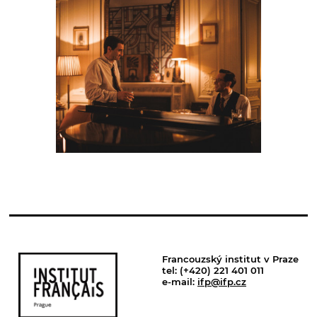
Francouzský institut v Praze
tel: (+420) 221 401 011
e-mail:
ifp@ifp.cz