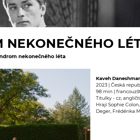
 NEKONEČNÉHO LÉ
ndrom nekonečného léta
Kaveh Daneshma
2023 | Česká repub
98 min | francouzš
Titulky - cz, angličt
Hrají Sophie Colon
Deger, Frédérika M