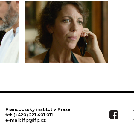
Francouzský institut v Praze
tel: (+420) 221 401 011
e-mail:
ifp@ifp.cz