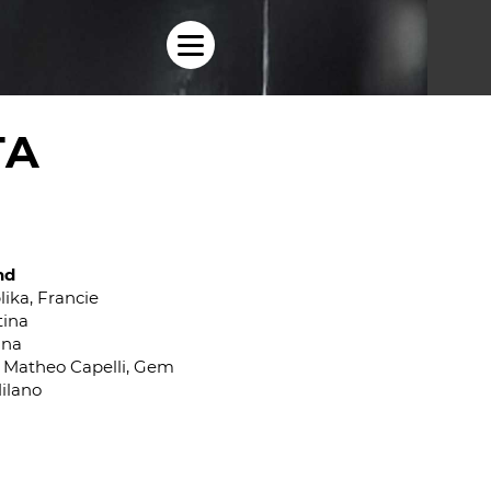
TA
nd
lika, Francie
tina
ina
, Matheo Capelli, Gem
ilano