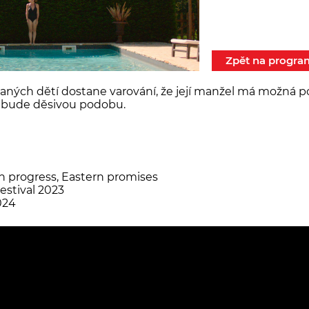
Zpět na progra
ých dětí dostane varování, že její manžel má možná pom
nabude děsivou podobu.
g
in progress, Eastern promises
estival 2023
024