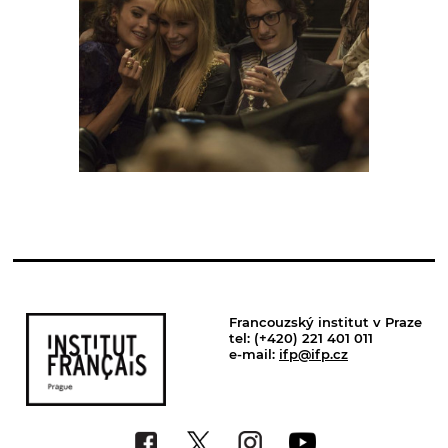
Francouzský institut v Praze
tel: (+420) 221 401 011
e-mail:
ifp@ifp.cz