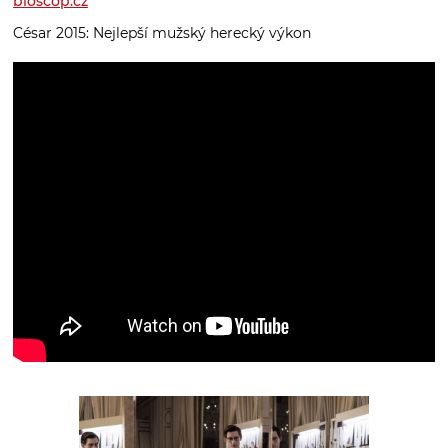
bioscop.cz
César 2015: Nejlepší mužský herecký výkon