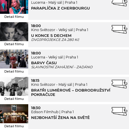
Lucerna - Malý sál
Praha 1
PARAPLÍČKA Z CHERBOURGU
Detail filmu
18:00
Kino Světozor - Velký sál
Praha 1
U KONCE S DECHEM
DVOJPROJEKCE ZA 280 Kč
Detail filmu
18:00
Lucerna - Velký sál
Praha 1
BARVY ČASU
SLAVNOSTNÍ ZAHÁJENÍ - ZADÁNO
Detail filmu
18:15
Kino Světozor - Malý sál
Praha 1
BRATŘI LUMIÈROVÉ – DOBRODRUŽSTVÍ
POKRAČUJE
Detail filmu
18:30
Edison Filmhub
Praha 1
NEJBOHATŠÍ ŽENA NA SVĚTĚ
Detail filmu