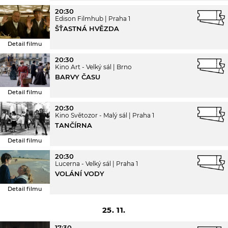
20:30
Edison Filmhub
Praha 1
ŠŤASTNÁ HVĚZDA
Detail filmu
20:30
Kino Art - Velký sál
Brno
BARVY ČASU
Detail filmu
20:30
Kino Světozor - Malý sál
Praha 1
TANČÍRNA
Detail filmu
20:30
Lucerna - Velký sál
Praha 1
VOLÁNÍ VODY
Detail filmu
25. 11.
17:30