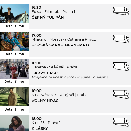
16:30
Edison Filmhub
Praha 1
ČERNÝ TULIPÁN
Detail filmu
17:00
Minikino
Moravská Ostrava a Přívoz
BOŽSKÁ SARAH BERNHARDT
Detail filmu
18:00
Lucerna - Velký sál
Praha 1
BARVY ČASU
Projekce za účasti herce Zinedina Soualema.
Detail filmu
18:00
Kino Světozor - Velký sál
Praha 1
VOLNÝ HRÁČ
Detail filmu
18:00
Kino 35
Praha 1
Z LÁSKY