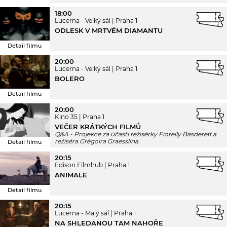
18:00
Lucerna - Velký sál
Praha 1
ODLESK V MRTVÉM DIAMANTU
Detail filmu
20:00
Lucerna - Velký sál
Praha 1
BOLERO
Detail filmu
20:00
Kino 35
Praha 1
VEČER KRÁTKÝCH FILMŮ
Q&A - Projekce za účasti režisérky Fiorelly Basdereff a
režiséra Grégoira Graesslina.
Detail filmu
20:15
Edison Filmhub
Praha 1
ANIMALE
Detail filmu
20:15
Lucerna - Malý sál
Praha 1
NA SHLEDANOU TAM NAHOŘE