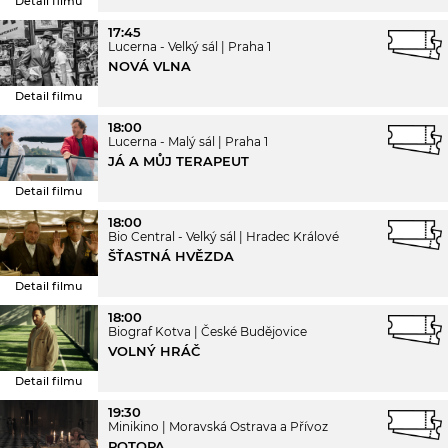
Detail filmu
17:45
Lucerna - Velký sál
Praha 1
NOVÁ VLNA
Detail filmu
18:00
Lucerna - Malý sál
Praha 1
JÁ A MŮJ TERAPEUT
Detail filmu
18:00
Bio Central - Velký sál
Hradec Králové
ŠŤASTNÁ HVĚZDA
Detail filmu
18:00
Biograf Kotva
České Budějovice
VOLNÝ HRÁČ
Detail filmu
19:30
Minikino
Moravská Ostrava a Přívoz
POTOPA