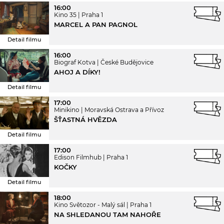
16:00
Kino 35
Praha 1
MARCEL A PAN PAGNOL
Detail filmu
16:00
Biograf Kotva
České Budějovice
AHOJ A DÍKY!
Detail filmu
17:00
Minikino
Moravská Ostrava a Přívoz
ŠŤASTNÁ HVĚZDA
Detail filmu
17:00
Edison Filmhub
Praha 1
KOČKY
Detail filmu
18:00
Kino Světozor - Malý sál
Praha 1
NA SHLEDANOU TAM NAHOŘE