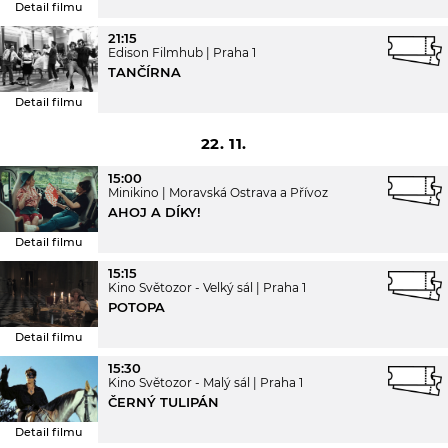
Detail filmu
21:15
Edison Filmhub
Praha 1
TANČÍRNA
Detail filmu
22. 11.
15:00
Minikino
Moravská Ostrava a Přívoz
AHOJ A DÍKY!
Detail filmu
15:15
Kino Světozor - Velký sál
Praha 1
POTOPA
Detail filmu
15:30
Kino Světozor - Malý sál
Praha 1
ČERNÝ TULIPÁN
Detail filmu