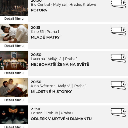
20:00
Bio Central - Malý sál
Hradec Králové
POTOPA
Detail filmu
20:15
Kino 35
Praha 1
MLADÉ MATKY
Detail filmu
20:30
Lucerna - Velký sál
Praha 1
NEJBOHATŠÍ ŽENA NA SVĚTĚ
Detail filmu
20:30
Kino Světozor - Malý sál
Praha 1
MILOSTNÉ HISTORKY
Detail filmu
21:30
Edison Filmhub
Praha 1
ODLESK V MRTVÉM DIAMANTU
Detail filmu