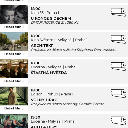
18:00
Kino 35
Praha 1
U KONCE S DECHEM
DVOJPROJEKCE ZA 280 Kč
Detail filmu
18:00
Kino Světozor - Velký sál
Praha 1
ARCHITEKT
Projekce za účasti režiséra Stéphana Demoustiera.
Detail filmu
18:00
Lucerna - Velký sál
Praha 1
ŠŤASTNÁ HVĚZDA
Detail filmu
18:00
Edison Filmhub
Praha 1
VOLNÝ HRÁČ
Projekce za účasti režisérky Camille Perton.
Detail filmu
19:30
Lucerna - Malý sál
Praha 1
AHOJ A DÍKY!