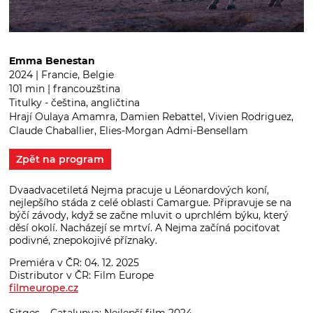
Emma Benestan
2024 | Francie, Belgie
101 min | francouzština
Titulky - čeština, angličtina
Hrají Oulaya Amamra, Damien Rebattel, Vivien Rodriguez,
Claude Chaballier, Elies-Morgan Admi-Bensellam
Zpět na program
Dvaadvacetiletá Nejma pracuje u Léonardových koní,
nejlepšího stáda z celé oblasti Camargue. Připravuje se na
býčí závody, když se začne mluvit o uprchlém býku, který
děsí okolí. Nacházejí se mrtví. A Nejma začíná pociťovat
podivné, znepokojivé příznaky.
Premiéra v ČR: 04. 12. 2025
Distributor v ČR: Film Europe
filmeurope.cz
Sitges – Catalunya: Nejlepší film 2024