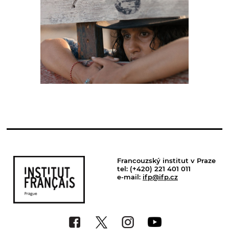
Francouzský institut v Praze
tel: (+420) 221 401 011
e-mail:
ifp@ifp.cz