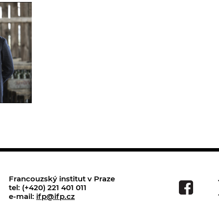
Francouzský institut v Praze
tel: (+420) 221 401 011
e-mail:
ifp@ifp.cz