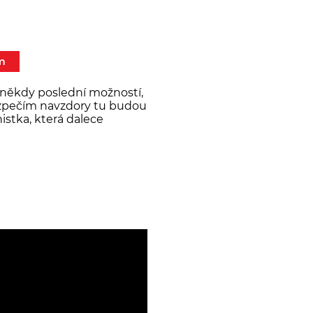
m
á někdy poslední možností,
bezpečím navzdory tu budou
istka, která dalece