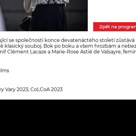
Zpět na progra
ující se společnosti konce devatenáctého století zůstáv
 ještě klasický souboj. Bok po boku a všem hrozbám a ne
íř Clément Lacaze a Marie-Rose Astié de Valsayre, femin
ilms
vy Vary 2023, CoLCoA 2023