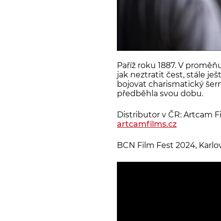
Paříž roku 1887. V proměň
jak neztratit čest, stále
bojovat charismatický šerm
předběhla svou dobu.
Distributor v ČR: Artcam F
artcamfilms.cz
BCN Film Fest 2024, Karlo