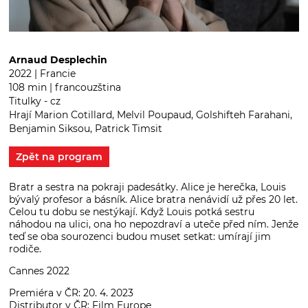
Arnaud Desplechin
2022 | Francie
108 min | francouzština
Titulky - cz
Hrají Marion Cotillard, Melvil Poupaud, Golshifteh Farahani,
Benjamin Siksou, Patrick Timsit
Zpět na program
Bratr a sestra na pokraji padesátky. Alice je herečka, Louis
bývalý profesor a básník. Alice bratra nenávidí už přes 20 let.
Celou tu dobu se nestýkají. Když Louis potká sestru
náhodou na ulici, ona ho nepozdraví a uteče před ním. Jenže
teď se oba sourozenci budou muset setkat: umírají jim
rodiče.
Cannes 2022
Premiéra v ČR: 20. 4. 2023
Distributor v ČR: Film Europe