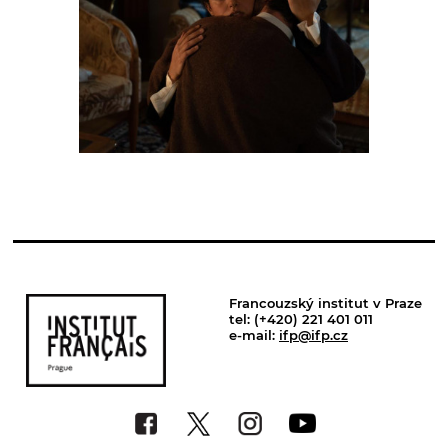
Francouzský institut v Praze
tel: (+420) 221 401 011
e-mail:
ifp@ifp.cz